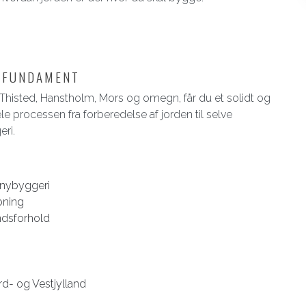
F FUNDAMENT
Thisted, Hanstholm, Mors og omegn, får du et solidt og
hele processen fra forberedelse af jorden til selve
eri.
 nybyggeri
bning
ndsforhold
rd- og Vestjylland