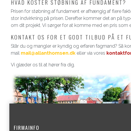
HVAD KOSTER STØBNING AF FUNDAMENT?
Prisen for støbning af fundament er afhængig af flere fak
stor indvirkning på prisen. Derefter kommer det an på ty
om dit projekt. Vi sørger for at komme med en pris som 
KONTAKT OS FOR ET GODT TILBUD PÅ ET 
Står du og mangler er kyndig og erfaren fagmand? Så kont
mail
mail@allanthomsen.dk
eller via vores
kontaktfo
Vi glæder os til at hører fra dig.
FIRMAINFO