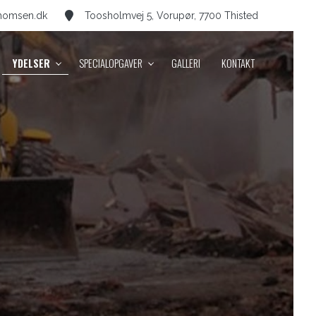
thomsen.dk
Toosholmvej 5, Vorupør, 7700 Thisted
YDELSER
SPECIALOPGAVER
GALLERI
KONTAKT