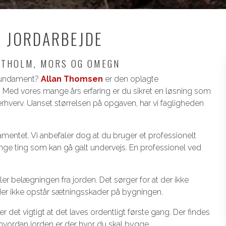
 JORDARBEJDE
STHOLM, MORS OG OMEGN
f fundament?
Allan Thomsen
er den oplagte
Med vores mange års erfaring er du sikret en løsning som
 erhverv. Uanset størrelsen på opgaven, har vi fagligheden
mentet. Vi anbefaler dog at du bruger et professionelt
 mange ting som kan gå galt undervejs. En professionel ved
er belægningen fra jorden. Det sørger for at der ikke
 der ikke opstår sætningsskader på bygningen.
 det vigtigt at det laves ordentligt første gang. Der findes
 hvordan jorden er der hvor du skal bygge.