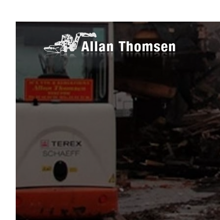
Gå
til
hovedindhold