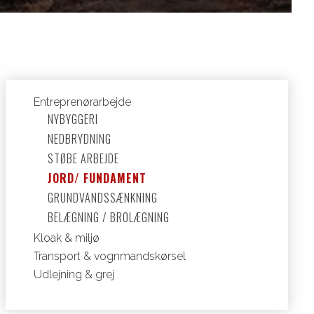
Primær
Entreprenørarbejde
NYBYGGERI
navigation
NEDBRYDNING
STØBE ARBEJDE
JORD/ FUNDAMENT
GRUNDVANDSSÆNKNING
BELÆGNING / BROLÆGNING
Kloak & miljø
Transport & vognmandskørsel
Udlejning & grej