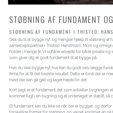
STØBNING AF FUNDAMENT OG
STØBNING AF FUNDAMENT I THISTED, HAN
Skal du til at bygge nyt og mangler hjælp til støbning a
samarbejdspartner i Thisted, Hanstholm, Mors og omegn. 
holder i mange år. Vi udfører arbejde for både private og
som giver dig et godt fundament til at bygge på.
Hvis du skal bygge nyt hus kan du godt selv lægge funda
firma for at få det bedste resultat. Dette er fordi der er
hvad der kan gå galt og tager højde for det.
Kort sagt er et fundament det som adskiller bygningen ell
kommer fugt i en bygning og at underlaget er stabilt, så
Et fundament kan du ikke se når der er bygget, og derfor er
forskellige former for støbning, og valget kommer an på