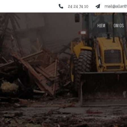
24 24 74 10
mail@allan
HJEM
OM OS