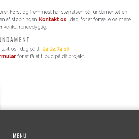
torer. Først og fremmest har størrelsen på fundamentet en
pen af støbningen.
Kontakt os
i dag, for at fortælle os mere
er konkurrencedygtig.
FUNDAMENT
akt os i dag på tlf.
24 24 74 10
,
rmular
for at få et tilbud på dit projekt.
MENU